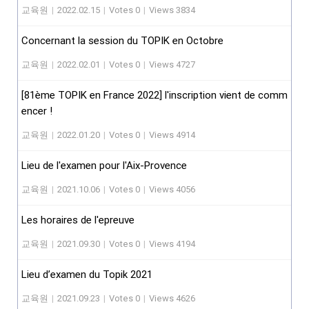
교육원
|
2022.02.15
|
Votes 0
|
Views 3834
Concernant la session du TOPIK en Octobre
교육원
|
2022.02.01
|
Votes 0
|
Views 4727
[81ème TOPIK en France 2022] l'inscription vient de comm
encer !
교육원
|
2022.01.20
|
Votes 0
|
Views 4914
Lieu de l'examen pour l'Aix-Provence
교육원
|
2021.10.06
|
Votes 0
|
Views 4056
Les horaires de l'epreuve
교육원
|
2021.09.30
|
Votes 0
|
Views 4194
Lieu d’examen du Topik 2021
교육원
|
2021.09.23
|
Votes 0
|
Views 4626