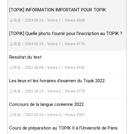
[TOPIK] INFORMATION IMPORTANT POUR TOPIK
교육원
|
2024.09.26
|
Votes 1
|
Views 6858
[TOPIK] Quelle photo fournir pour l'inscription au TOPIK ?
교육원
|
2024.02.23
|
Votes 1
|
Views 4170
Resultat du test
교육원
|
2022.06.04
|
Votes 1
|
Views 4102
Les lieux et les horaires d’examen du Topik 2022
교육원
|
2022.03.23
|
Votes 0
|
Views 3779
Concours de la langue coréenne 2022
교육원
|
2022.02.24
|
Votes 0
|
Views 3907
Cours de préparation au TOPIK II à l'Unviersité de Paris