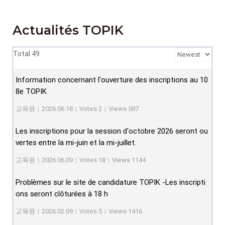
Actualités TOPIK
Total 49
Information concernant l'ouverture des inscriptions au 10
8e TOPIK
교육원
|
2026.06.18
|
Votes 2
|
Views 587
Les inscriptions pour la session d'octobre 2026 seront ou
vertes entre la mi-juin et la mi-juillet.
교육원
|
2026.06.09
|
Votes 18
|
Views 1144
Problèmes sur le site de candidature TOPIK -Les inscripti
ons seront clôturées à 18 h
교육원
|
2026.02.09
|
Votes 5
|
Views 1416