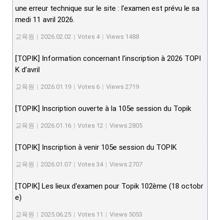
une erreur technique sur le site : l’examen est prévu le sa
medi 11 avril 2026.
교육원
|
2026.02.02
|
Votes 4
|
Views 1488
[TOPIK] Information concernant l’inscription à 2026 TOPI
K d’avril
교육원
|
2026.01.19
|
Votes 6
|
Views 2719
[TOPIK] Inscription ouverte à la 105e session du Topik
교육원
|
2026.01.16
|
Votes 12
|
Views 2805
[TOPIK] Inscription à venir 105e session du TOPIK
교육원
|
2026.01.07
|
Votes 34
|
Views 2707
[TOPIK] Les lieux d'examen pour Topik 102ème (18 octobr
e)
교육원
|
2025.06.25
|
Votes 11
|
Views 5053