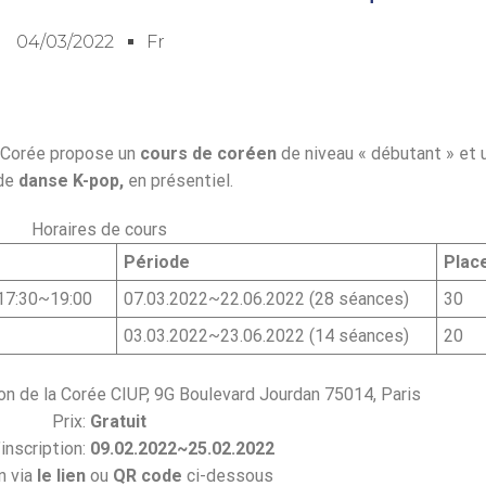
04/03/2022
Fr
 Corée propose un
cours de coréen
de niveau « débutant » et 
 de
danse
K-pop,
en présentiel.
Horaires de cours
Période
Plac
 17:30~19:00
07.03.2022~22.06.2022 (28 séances)
30
03.03.2022~23.06.2022 (14 séances)
20
son de la Corée CIUP, 9G Boulevard Jourdan 75014, Paris
Prix:
Gratuit
inscription:
09.02.2022~25.02.2022
n via
le lien
ou
QR code
ci-dessous