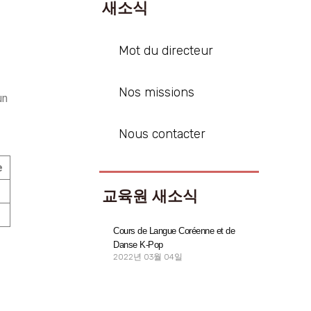
새소식
Mot du directeur
Nos missions
un
Nous contacter
e
교육원 새소식
Cours de Langue Coréenne et de
Danse K-Pop
2022년 03월 04일