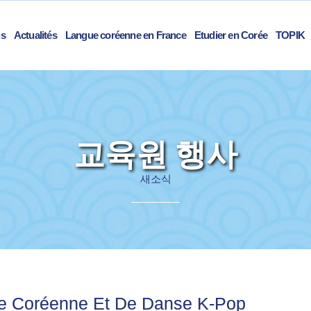
us
Actualités
Langue coréenne en France
Etudier en Corée
TOPIK
교육원 행사
새소식
e Coréenne Et De Danse K-Pop