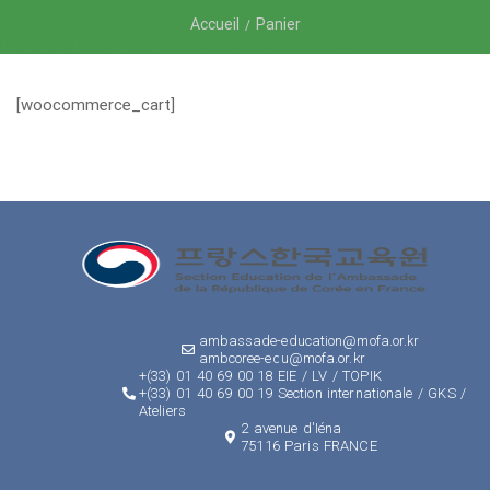
Accueil
Panier
[woocommerce_cart]
ambassade-education@mofa.or.kr
ambcoree-edu@mofa.or.kr
+(33) 01 40 69 00 18 EIE / LV / TOPIK
+(33) 01 40 69 00 19 Section internationale / GKS /
Ateliers
2 avenue d'Iéna
75116 Paris FRANCE