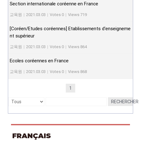
Section internationale coréenne en France
교육원
|
2021.03.03
|
Votes 0
|
Views 719
[Coréen/Etudes coréennes] Etablissements d'enseigneme
nt supérieur
교육원
|
2021.03.03
|
Votes 0
|
Views 864
Ecoles coréennes en France
교육원
|
2021.03.03
|
Votes 0
|
Views 868
1
RECHERCHER
FRANÇAIS