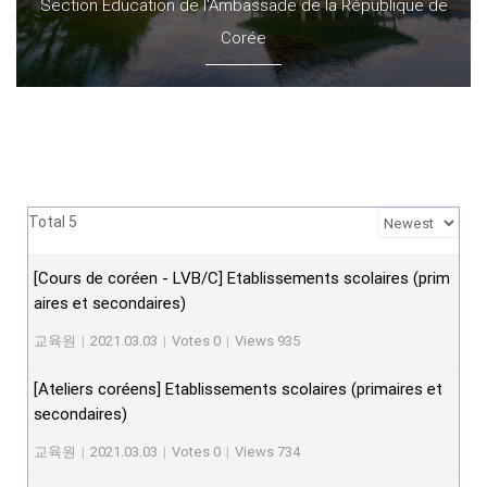
Section Éducation de l'Ambassade de la République de
Corée
Total 5
[Cours de coréen - LVB/C] Etablissements scolaires (prim
aires et secondaires)
교육원
|
2021.03.03
|
Votes 0
|
Views 935
[Ateliers coréens] Etablissements scolaires (primaires et
secondaires)
교육원
|
2021.03.03
|
Votes 0
|
Views 734