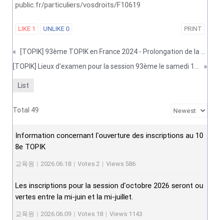
public.fr/particuliers/vosdroits/F10619
LIKE
1
UNLIKE
0
PRINT
«
[TOPIK] 93ème TOPIK en France 2024 - Prolongation de la période d'inscription
[TOPIK] Lieux d'examen pour la session 93ème le samedi 13 avril 2024
»
List
Total 49
Information concernant l'ouverture des inscriptions au 10
8e TOPIK
교육원
|
2026.06.18
|
Votes 2
|
Views 586
Les inscriptions pour la session d'octobre 2026 seront ou
vertes entre la mi-juin et la mi-juillet.
교육원
|
2026.06.09
|
Votes 18
|
Views 1143