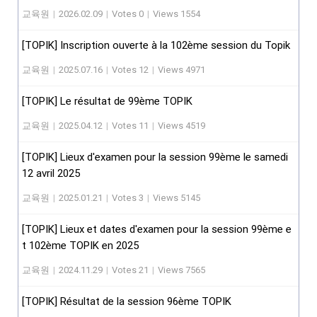
교육원
|
2026.02.09
|
Votes 0
|
Views 1554
[TOPIK] Inscription ouverte à la 102ème session du Topik
교육원
|
2025.07.16
|
Votes 12
|
Views 4971
[TOPIK] Le résultat de 99ème TOPIK
교육원
|
2025.04.12
|
Votes 11
|
Views 4519
[TOPIK] Lieux d'examen pour la session 99ème le samedi
12 avril 2025
교육원
|
2025.01.21
|
Votes 3
|
Views 5145
[TOPIK] Lieux et dates d'examen pour la session 99ème e
t 102ème TOPIK en 2025
교육원
|
2024.11.29
|
Votes 21
|
Views 7565
[TOPIK] Résultat de la session 96ème TOPIK