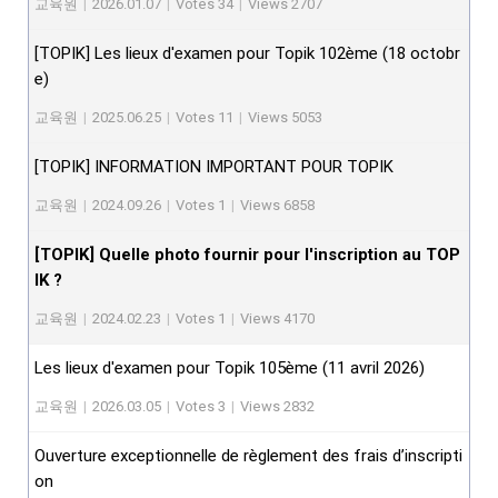
교육원
|
2026.01.07
|
Votes 34
|
Views 2707
[TOPIK] Les lieux d'examen pour Topik 102ème (18 octobr
e)
교육원
|
2025.06.25
|
Votes 11
|
Views 5053
[TOPIK] INFORMATION IMPORTANT POUR TOPIK
교육원
|
2024.09.26
|
Votes 1
|
Views 6858
[TOPIK] Quelle photo fournir pour l'inscription au TOP
IK ?
교육원
|
2024.02.23
|
Votes 1
|
Views 4170
Les lieux d'examen pour Topik 105ème (11 avril 2026)
교육원
|
2026.03.05
|
Votes 3
|
Views 2832
Ouverture exceptionnelle de règlement des frais d’inscripti
on