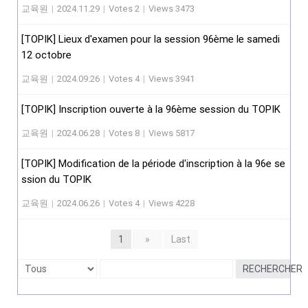
교육원
|
2024.11.29
|
Votes 2
|
Views 3473
[TOPIK] Lieux d'examen pour la session 96ème le samedi
12 octobre
교육원
|
2024.09.26
|
Votes 4
|
Views 3941
[TOPIK] Inscription ouverte à la 96ème session du TOPIK
교육원
|
2024.06.28
|
Votes 8
|
Views 5817
[TOPIK] Modification de la période d'inscription à la 96e se
ssion du TOPIK
교육원
|
2024.06.26
|
Votes 4
|
Views 4228
1
»
Last
RECHERCHER