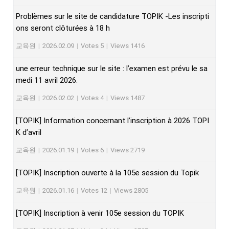
Problèmes sur le site de candidature TOPIK -Les inscripti
ons seront clôturées à 18 h
교육원
|
2026.02.09
|
Votes 5
|
Views 1416
une erreur technique sur le site : l’examen est prévu le sa
medi 11 avril 2026.
교육원
|
2026.02.02
|
Votes 4
|
Views 1487
[TOPIK] Information concernant l’inscription à 2026 TOPI
K d’avril
교육원
|
2026.01.19
|
Votes 6
|
Views 2719
[TOPIK] Inscription ouverte à la 105e session du Topik
교육원
|
2026.01.16
|
Votes 12
|
Views 2805
[TOPIK] Inscription à venir 105e session du TOPIK