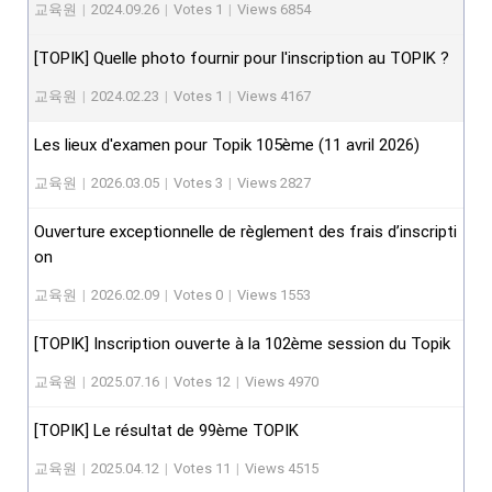
교육원
|
2024.09.26
|
Votes 1
|
Views 6854
[TOPIK] Quelle photo fournir pour l'inscription au TOPIK ?
교육원
|
2024.02.23
|
Votes 1
|
Views 4167
Les lieux d'examen pour Topik 105ème (11 avril 2026)
교육원
|
2026.03.05
|
Votes 3
|
Views 2827
Ouverture exceptionnelle de règlement des frais d’inscripti
on
교육원
|
2026.02.09
|
Votes 0
|
Views 1553
[TOPIK] Inscription ouverte à la 102ème session du Topik
교육원
|
2025.07.16
|
Votes 12
|
Views 4970
[TOPIK] Le résultat de 99ème TOPIK
교육원
|
2025.04.12
|
Votes 11
|
Views 4515