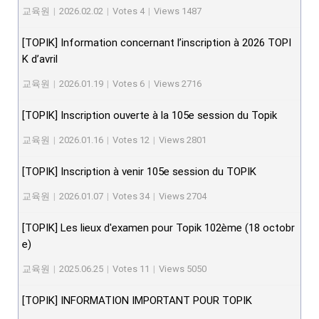
교육원
|
2026.02.02
|
Votes 4
|
Views 1487
[TOPIK] Information concernant l’inscription à 2026 TOPI
K d’avril
교육원
|
2026.01.19
|
Votes 6
|
Views 2716
[TOPIK] Inscription ouverte à la 105e session du Topik
교육원
|
2026.01.16
|
Votes 12
|
Views 2801
[TOPIK] Inscription à venir 105e session du TOPIK
교육원
|
2026.01.07
|
Votes 34
|
Views 2704
[TOPIK] Les lieux d'examen pour Topik 102ème (18 octobr
e)
교육원
|
2025.06.25
|
Votes 11
|
Views 5050
[TOPIK] INFORMATION IMPORTANT POUR TOPIK