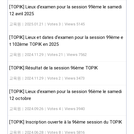
[TOPIK] Lieux d'examen pour la session 99ème le samedi
12 avril 2025
교육원
|
2025.01.21
|
Votes 3
|
Views 5145
[TOPIK] Lieux et dates d'examen pour la session 99ème e
t 102ème TOPIK en 2025
교육원
|
2024.11.29
|
Votes 21
|
Views 7562
[TOPIK] Résultat de la session 96ème TOPIK
교육원
|
2024.11.29
|
Votes 2
|
Views 3473
[TOPIK] Lieux d'examen pour la session 96ème le samedi
12 octobre
교육원
|
2024.09.26
|
Votes 4
|
Views 3940
[TOPIK] Inscription ouverte à la 96ème session du TOPIK
교육원
|
2024.06.28
|
Votes 8
|
Views 5816