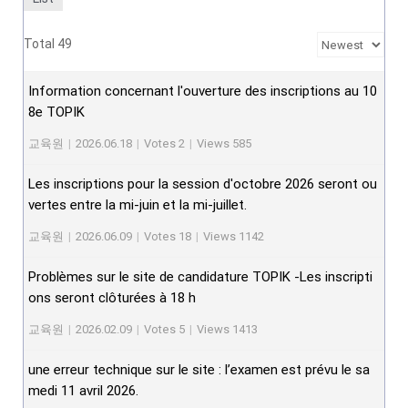
Total 49
Information concernant l'ouverture des inscriptions au 10
8e TOPIK
교육원
|
2026.06.18
|
Votes 2
|
Views 585
Les inscriptions pour la session d'octobre 2026 seront ou
vertes entre la mi-juin et la mi-juillet.
교육원
|
2026.06.09
|
Votes 18
|
Views 1142
Problèmes sur le site de candidature TOPIK -Les inscripti
ons seront clôturées à 18 h
교육원
|
2026.02.09
|
Votes 5
|
Views 1413
une erreur technique sur le site : l’examen est prévu le sa
medi 11 avril 2026.