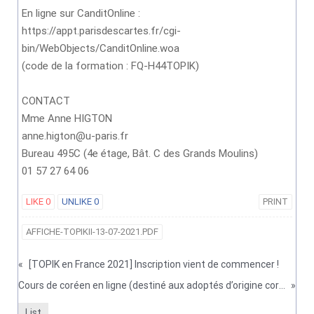
En ligne sur CanditOnline :
https://appt.parisdescartes.fr/cgi-
bin/WebObjects/CanditOnline.woa
(code de la formation : FQ-H44TOPIK)
CONTACT
Mme Anne HIGTON
anne.higton@u-paris.fr
Bureau 495C (4e étage, Bât. C des Grands Moulins)
01 57 27 64 06
LIKE
0
UNLIKE
0
PRINT
AFFICHE-TOPIKII-13-07-2021.PDF
«
[TOPIK en France 2021] Inscription vient de commencer !
Cours de coréen en ligne (destiné aux adoptés d’origine coréenne et leur famille, débutants)
»
List