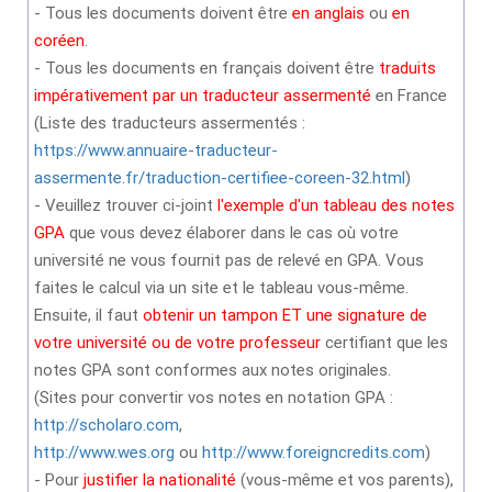
- Tous les documents doivent être
en anglais
ou
en
coréen
.
- Tous les documents en français doivent être
traduits
impérativement par un traducteur assermenté
en France
(Liste des traducteurs assermentés :
https://www.annuaire-traducteur-
assermente.fr/traduction-certifiee-coreen-32.html
)
- Veuillez trouver ci-joint
l'exemple d'un tableau des notes
GPA
que vous devez élaborer dans le cas où votre
université ne vous fournit pas de relevé en GPA. Vous
faites le calcul via un site et le tableau vous-même.
Ensuite, il faut
obtenir un tampon ET une signature de
votre université ou de votre professeur
certifiant que les
notes GPA sont conformes aux notes originales.
(Sites pour convertir vos notes en notation GPA :
http://scholaro.com
,
http://www.wes.org
ou
http://www.foreigncredits.com
)
- Pour
justifier la nationalité
(vous-même et vos parents),