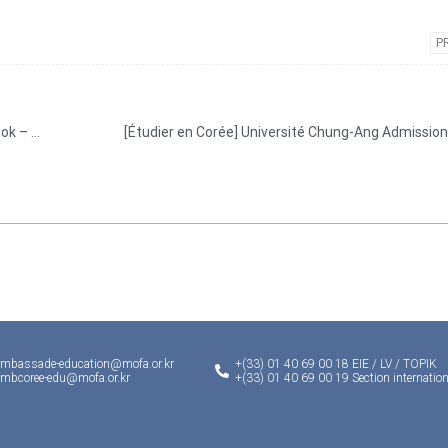
P
[Étudier en Corée] Université nationale de Kyungpook – Admission spéciale pour étudiants étrangers 2026
ambassade-education@mofa.or.kr
+(33) 01 40 69 00 18 EIE / LV / TOPIK
ambcoree-edu@mofa.or.kr
+(33) 01 40 69 00 19 Section internation