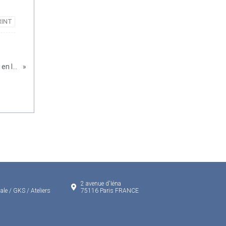
RINT
[Étudier en Corée] Université Chung-Ang Admission en licence 2026 (entrée en septembre) 1ʳᵉ vague : calendrier de candidature
»
2 avenue d'Iéna
ale / GKS / Ateliers
75116 Paris FRANCE