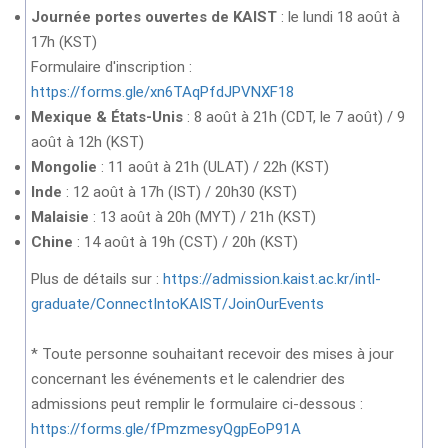
Journée portes ouvertes de KAIST
: le lundi 18 août à
17h (KST)
Formulaire d'inscription :
https://forms.gle/xn6TAqPfdJPVNXF18
Mexique & États-Unis
: 8 août à 21h (CDT, le 7 août) / 9
août à 12h (KST)
Mongolie
: 11 août à 21h (ULAT) / 22h (KST)
Inde
: 12 août à 17h (IST) / 20h30 (KST)
Malaisie
: 13 août à 20h (MYT) / 21h (KST)
Chine
: 14 août à 19h (CST) / 20h (KST)
Plus de détails sur :
https://admission.kaist.ac.kr/intl-
graduate/ConnectIntoKAIST/JoinOurEvents
* Toute personne souhaitant recevoir des mises à jour
concernant les événements et le calendrier des
admissions peut remplir le formulaire ci-dessous :
https://forms.gle/fPmzmesyQgpEoP91A