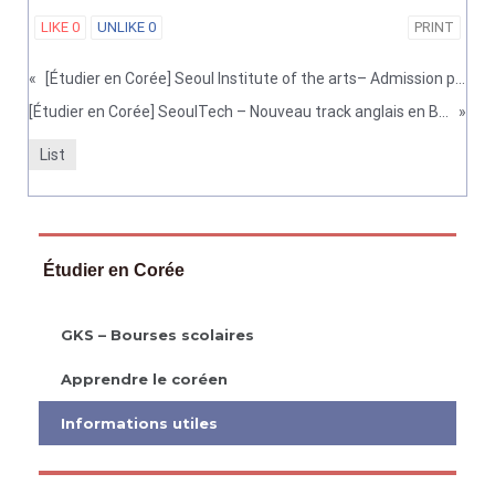
LIKE
0
UNLIKE
0
PRINT
«
[Étudier en Corée] Seoul Institute of the arts– Admission pour étudiants internationaux (automne 2026)
[Étudier en Corée] SeoulTech – Nouveau track anglais en Business Administration et inscription pour 2026
»
List
Étudier en Corée
GKS – Bourses scolaires
Apprendre le coréen
Informations utiles