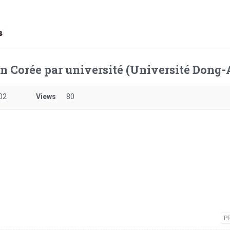
s
en Corée par université (Université Dong-
02
Views
80
P