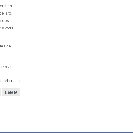
herches
éliard,
e des
ns votre
gles de
PRINT
2025-26 Inscription : Atelier de coréen en ligne Faux-débutant (destinés aux collégiens et lycéens)
»
Delete