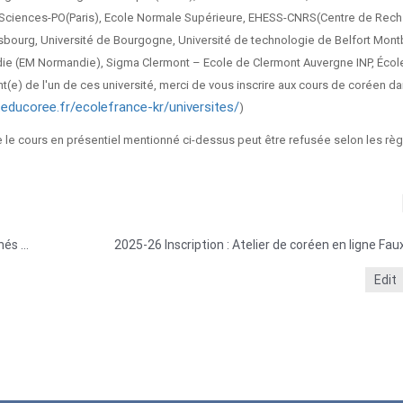
12), Sciences-PO(Paris), Ecole Normale Supérieure, EHESS-CNRS(Centre de Rec
rasbourg, Université de Bourgogne, Université de technologie de Belfort Montb
e (EM Normandie), Sigma Clermont – Ecole de Clermont Auvergne INP, Écol
t(e) de l'un de ces université, merci de vous inscrire aux cours de coréen da
r.educoree.fr/ecolefrance-kr/universites/
)
re le cours en présentiel mentionné ci-dessus peut être refusée selon les rè
2025-26 Inscription : Ateliers de coréen en ligne destinés aux coréens adoptés
Edit