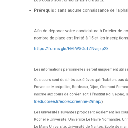
Prérequis :
sans aucune connaissance de l’alpha
Afin de déposer votre candidature à l'atelier de co
nombre de place est limité à 15 et les inscriptions
https://forms.gle/EMrWSGufZNvsjzp28
Les informations personnelles seront uniquement utilisées
Ces cours sont destinés aux élèves qui n’habitent pas da
Provence, Montpellier, Bordeaux, Dijon, Clermont-Ferrand,
inscrire aux cours de coréen soit à l'Institut Roi Sejong
fr.educoree.fr/ecolecoreenne-2/map/
)
Les universités suivantes proposent également les cour
Rochelle Université, Université Le Havre Normandie, Univ
Le Mans Université, Université de Nantes, Ecole de man