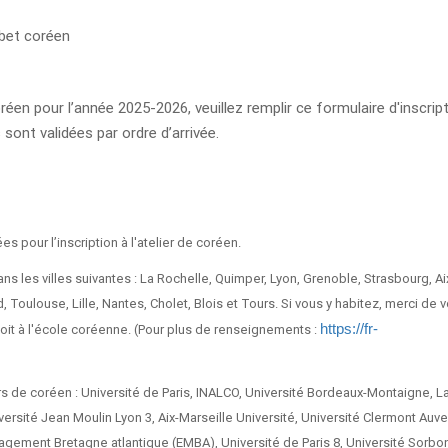
bet coréen
réen pour l’année 2025-2026, veuillez remplir ce formulaire d'inscript
 sont validées par ordre d’arrivée.
 pour l’inscription à l'atelier de coréen.
ns les villes suivantes : La Rochelle, Quimper, Lyon, Grenoble, Strasbourg, Ai
 Toulouse, Lille, Nantes, Cholet, Blois et Tours. Si vous y habitez, merci de 
https://fr-
, soit à l'école coréenne. (Pour plus de renseignements :
s de coréen : Université de Paris, INALCO, Université Bordeaux-Montaigne, L
ersité Jean Moulin Lyon 3, Aix-Marseille Université, Université Clermont Auv
agement Bretagne atlantique (EMBA), Université de Paris 8, Université Sorbo