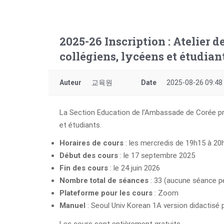
2025-26 Inscription : Atelier 
collégiens, lycéens et étudian
Auteur
교육원
Date
2025-08-26 09:48
La Section Education de l’Ambassade de Corée pro
et étudiants.
Horaires de cours
: les mercredis de 19h15 à 20
Début des cours
: le 17 septembre 2025
Fin des cours
: le 24 juin 2026
Nombre total de séances
: 33 (aucune séance pe
Plateforme pour les cours
: Zoom
Manuel
: Seoul Univ Korean 1A version didactisé 
Les cours sont entièrement gratuits.