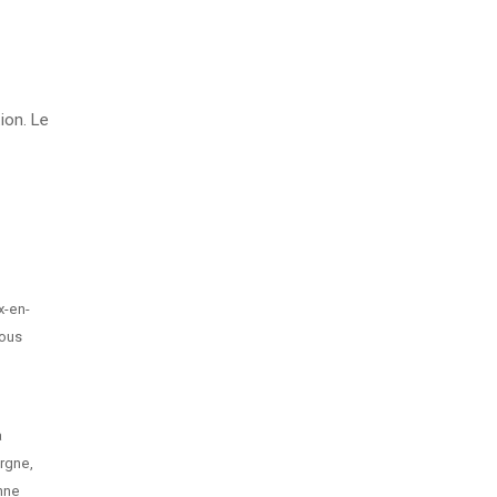
ion. Le
x-en-
vous
a
ergne,
nne