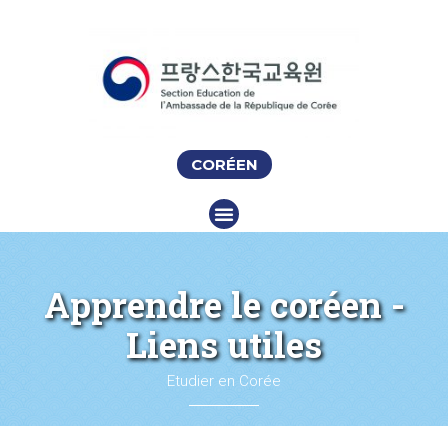
CORÉEN
Apprendre le coréen -
Liens utiles
Etudier en Corée