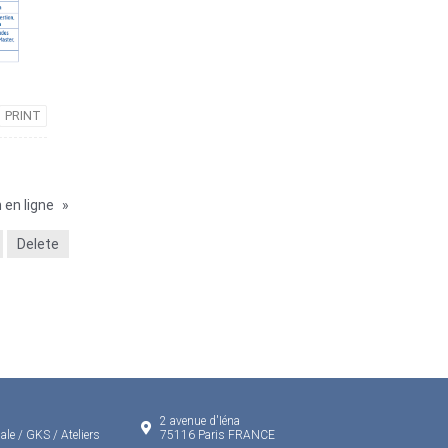
PRINT
 en ligne
»
Delete
2 avenue d'Iéna
ale / GKS / Ateliers
75116 Paris FRANCE