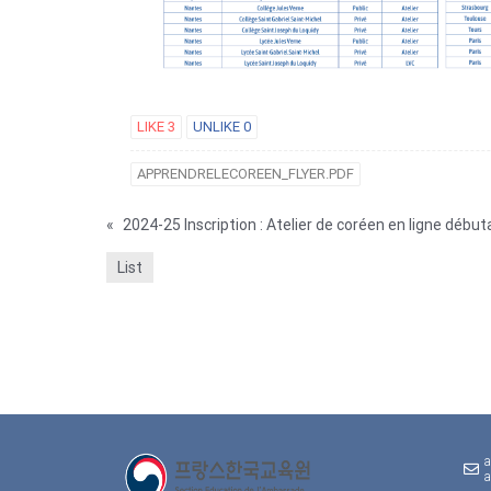
LIKE
3
UNLIKE
0
APPRENDRELECOREEN_FLYER.PDF
«
List