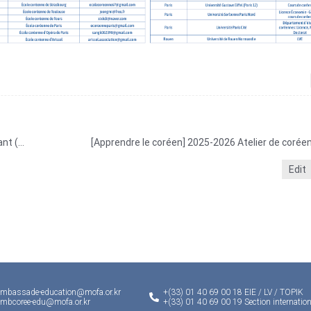
2024-25 Inscription : Atelier de coréen en ligne débutant (destinés aux étudiants universitaires)
[Apprendre le coréen] 2025-2026 Atelier de coréen
Edit
ambassade-education@mofa.or.kr
+(33) 01 40 69 00 18 EIE / LV / TOPIK
ambcoree-edu@mofa.or.kr
+(33) 01 40 69 00 19 Section internation