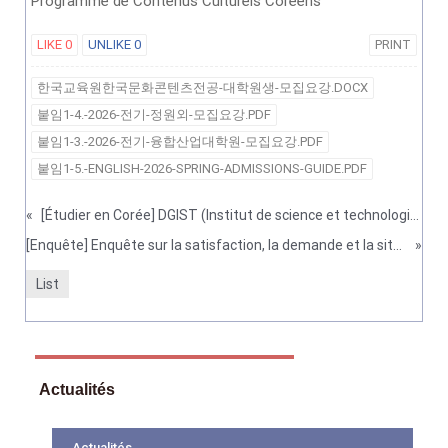
Programme de Contenus Culturels Coréens
LIKE
0
UNLIKE
0
PRINT
한국교육원한국문화콘텐츠전공-대학원생-모집요강.DOCX
붙임1-4.-2026-전기-정원외-모집요강.PDF
붙임1-3.-2026-전기-융합산업대학원-모집요강.PDF
붙임1-5.-ENGLISH-2026-SPRING-ADMISSIONS-GUIDE.PDF
«
[Étudier en Corée] DGIST (Institut de science et technologie de Daegu-Gyeongbuk)
[Enquête] Enquête sur la satisfaction, la demande et la situation actuelle des étudiants internationaux en Corée, menée par l’I
»
List
Actualités
Actualités