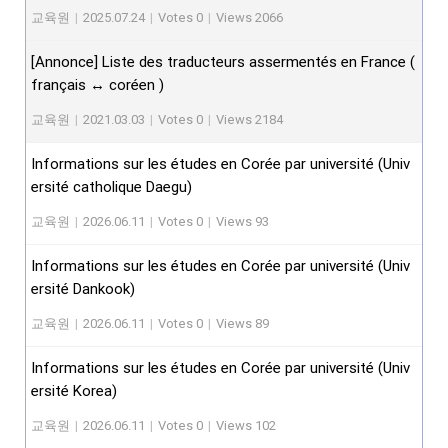
교육원
|
2025.07.24
|
Votes 0
|
Views 2066
[Annonce] Liste des traducteurs assermentés en France (
français ↔ coréen )
교육원
|
2021.03.03
|
Votes 0
|
Views 2184
Informations sur les études en Corée par université (Univ
ersité catholique Daegu)
교육원
|
2026.06.11
|
Votes 0
|
Views 93
Informations sur les études en Corée par université (Univ
ersité Dankook)
교육원
|
2026.06.11
|
Votes 0
|
Views 89
Informations sur les études en Corée par université (Univ
ersité Korea)
교육원
|
2026.06.11
|
Votes 0
|
Views 102