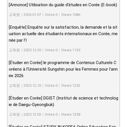
[Annonce] Utilisation du guide d’études en Corée (E-book)
교육원
|
2026.01.07
|
Votes 0
|
Views 1086
[Enquête] Enquête sur la satisfaction, la demande et la sit
uation actuelle des étudiants internationaux en Corée, me
née par l’I
교육원
|
2025.12.30
|
Votes 0
|
Views 1139
[Étudier en Corée] le programme de Contenus Culturels C
oréens à l'Université Sungshin pour les Femmes pour l'ann
ée 2026
교육원
|
2025.12.10
|
Votes 0
|
Views 1252
[Étudier en Corée] DGIST (Institut de science et technolog
ie de Daegu-Gyeongbuk)
교육원
|
2025.12.03
|
Votes 0
|
Views 1238