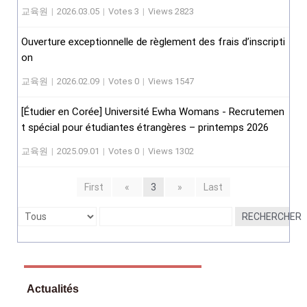
교육원
|
2026.03.05
|
Votes 3
|
Views 2823
Ouverture exceptionnelle de règlement des frais d’inscripti
on
교육원
|
2026.02.09
|
Votes 0
|
Views 1547
[Étudier en Corée] Université Ewha Womans - Recrutemen
t spécial pour étudiantes étrangères – printemps 2026
교육원
|
2025.09.01
|
Votes 0
|
Views 1302
First
«
3
»
Last
RECHERCHER
Actualités