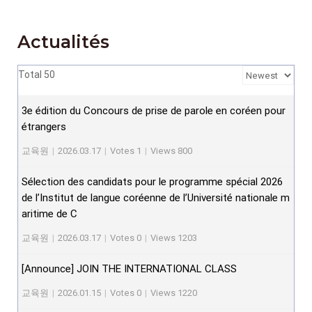
Actualités
Total 50
3e édition du Concours de prise de parole en coréen pour
étrangers
교육원
|
2026.03.17
|
Votes 1
|
Views 800
Sélection des candidats pour le programme spécial 2026
de l’Institut de langue coréenne de l’Université nationale m
aritime de C
교육원
|
2026.03.17
|
Votes 0
|
Views 1203
[Announce] JOIN THE INTERNATIONAL CLASS
교육원
|
2026.01.15
|
Votes 0
|
Views 1220