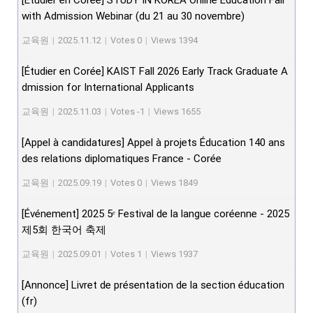
[Étudier en Corée] STUDY IN KOREA Online Education Fair
with Admission Webinar (du 21 au 30 novembre)
교육원
|
2025.11.12
|
Votes 0
|
Views 1394
[Étudier en Corée] KAIST Fall 2026 Early Track Graduate A
dmission for International Applicants
교육원
|
2025.11.03
|
Votes -1
|
Views 1655
[Appel à candidatures] Appel à projets Éducation 140 ans
des relations diplomatiques France - Corée
교육원
|
2025.09.19
|
Votes 0
|
Views 1849
[Événement] 2025 5ᵉ Festival de la langue coréenne - 2025
제5회 한국어 축제
교육원
|
2025.09.01
|
Votes 1
|
Views 1937
[Annonce] Livret de présentation de la section éducation
(fr)