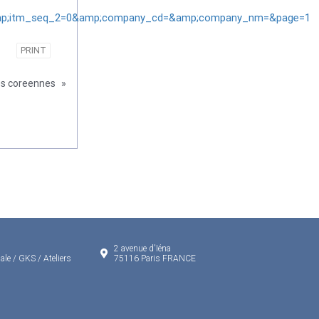
amp;itm_seq_2=0&amp;company_cd=&amp;company_nm=&page=1
PRINT
es coreennes
»
2 avenue d'Iéna
ale / GKS / Ateliers
75116 Paris FRANCE