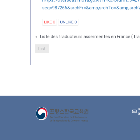
https://overseas.mofa.go.kr/fr-ko/brd/m_9427
seq=987266&srchFr=&amp;srchTo=&amp;src
LIKE
0
UNLIKE
0
«
List