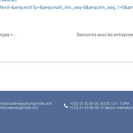
/view.do?
hWord=&amp;srchTp=&amp;multi_itm_seq=0&amp;itm_seq_1=0&
Liste des traducteurs assermentés en France ( français <-> coréen )
Rencontre avec les entrepris
ambassade-education@mofa.or.kr
+(33) 01 40 69 00 18 EIE / LV / TOPIK
ambcoree-edu@mofa.or.kr
+(33) 01 40 69 00 19 Section internation