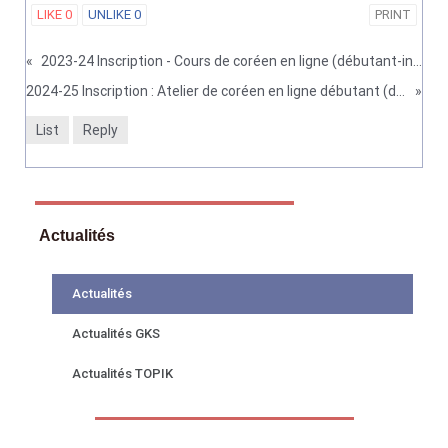
LIKE
0
UNLIKE
0
PRINT
«
2023-24 Inscription - Cours de coréen en ligne (débutant-intermédiaire-avancé)-adoptés et leur famille en France
2024-25 Inscription : Atelier de coréen en ligne débutant (destinés aux étudiants universitaires)
»
List
Reply
Actualités
Actualités
Actualités GKS
Actualités TOPIK