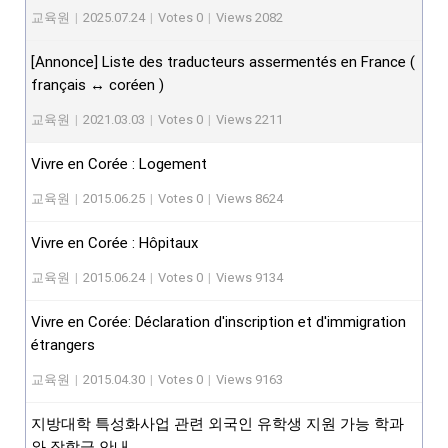
교육원
|
2025.07.24
|
Votes 0
|
Views 2082
[Annonce] Liste des traducteurs assermentés en France (
français ↔ coréen )
교육원
|
2021.03.03
|
Votes 0
|
Views 2211
Vivre en Corée : Logement
교육원
|
2015.06.25
|
Votes 0
|
Views 8624
Vivre en Corée : Hôpitaux
교육원
|
2015.06.24
|
Votes 0
|
Views 9134
Vivre en Corée: Déclaration d'inscription et d'immigration
étrangers
교육원
|
2015.04.30
|
Votes 0
|
Views 9163
지방대학 특성화사업 관련 외국인 유학생 지원 가능 학과
와 장학금 안내