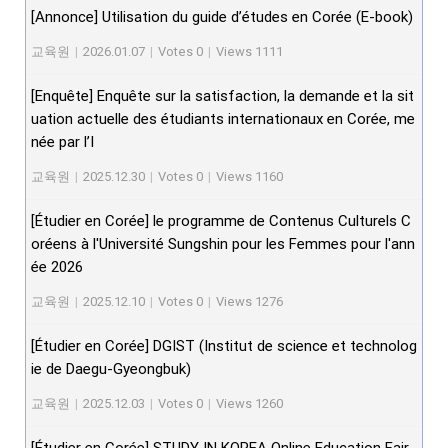
[Annonce] Utilisation du guide d’études en Corée (E-book)
교육원
|
2026.01.07
|
Votes 0
|
Views 1111
[Enquête] Enquête sur la satisfaction, la demande et la sit
uation actuelle des étudiants internationaux en Corée, me
née par l’I
교육원
|
2025.12.30
|
Votes 0
|
Views 1160
[Étudier en Corée] le programme de Contenus Culturels C
oréens à l'Université Sungshin pour les Femmes pour l'ann
ée 2026
교육원
|
2025.12.10
|
Votes 0
|
Views 1276
[Étudier en Corée] DGIST (Institut de science et technolog
ie de Daegu-Gyeongbuk)
교육원
|
2025.12.03
|
Votes 0
|
Views 1260