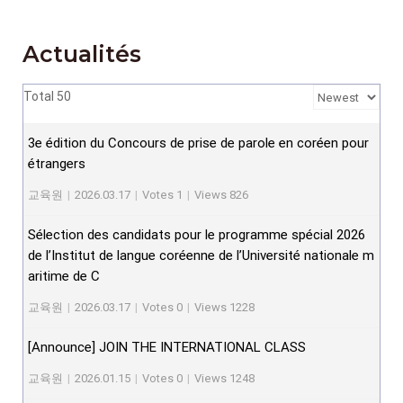
Actualités
Total 50
3e édition du Concours de prise de parole en coréen pour
étrangers
교육원
|
2026.03.17
|
Votes 1
|
Views 826
Sélection des candidats pour le programme spécial 2026
de l’Institut de langue coréenne de l’Université nationale m
aritime de C
교육원
|
2026.03.17
|
Votes 0
|
Views 1228
[Announce] JOIN THE INTERNATIONAL CLASS
교육원
|
2026.01.15
|
Votes 0
|
Views 1248