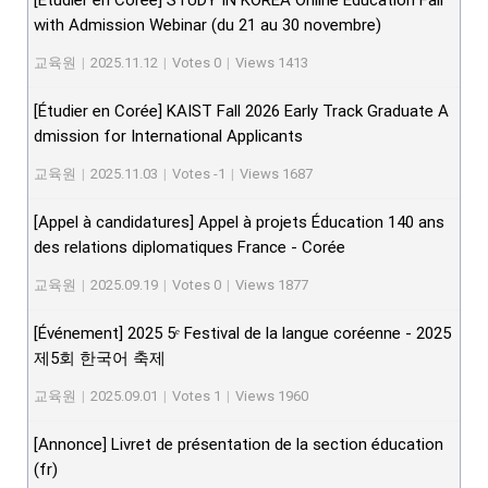
[Étudier en Corée] STUDY IN KOREA Online Education Fair
with Admission Webinar (du 21 au 30 novembre)
교육원
|
2025.11.12
|
Votes 0
|
Views 1413
[Étudier en Corée] KAIST Fall 2026 Early Track Graduate A
dmission for International Applicants
교육원
|
2025.11.03
|
Votes -1
|
Views 1687
[Appel à candidatures] Appel à projets Éducation 140 ans
des relations diplomatiques France - Corée
교육원
|
2025.09.19
|
Votes 0
|
Views 1877
[Événement] 2025 5ᵉ Festival de la langue coréenne - 2025
제5회 한국어 축제
교육원
|
2025.09.01
|
Votes 1
|
Views 1960
[Annonce] Livret de présentation de la section éducation
(fr)