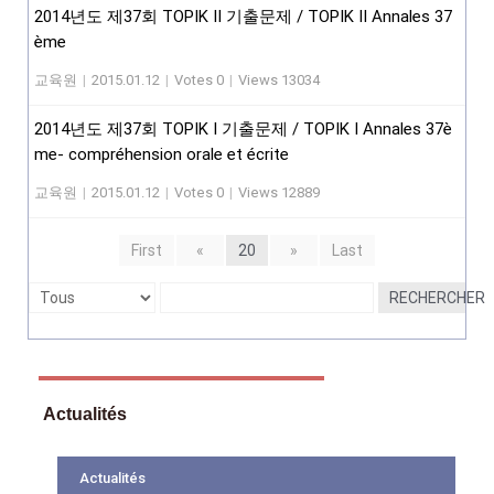
2014년도 제37회 TOPIK II 기출문제 / TOPIK II Annales 37
ème
교육원
|
2015.01.12
|
Votes 0
|
Views 13034
2014년도 제37회 TOPIK I 기출문제 / TOPIK I Annales 37è
me- compréhension orale et écrite
교육원
|
2015.01.12
|
Votes 0
|
Views 12889
First
«
20
»
Last
RECHERCHER
Actualités
Actualités