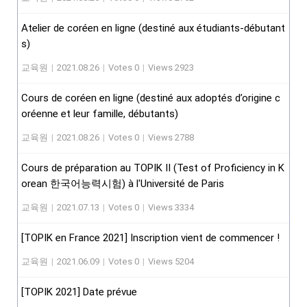
Atelier de coréen en ligne (destiné aux étudiants-débutant
s)
교육원
|
2021.08.26
|
Votes 0
|
Views 2923
Cours de coréen en ligne (destiné aux adoptés d’origine c
oréenne et leur famille, débutants)
교육원
|
2021.08.26
|
Votes 0
|
Views 2788
Cours de préparation au TOPIK II (Test of Proficiency in K
orean 한국어능력시험) à l'Université de Paris
교육원
|
2021.07.13
|
Votes 0
|
Views 3334
[TOPIK en France 2021] Inscription vient de commencer !
교육원
|
2021.06.09
|
Votes 0
|
Views 5204
[TOPIK 2021] Date prévue