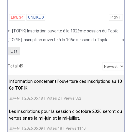
LIKE
34
UNLIKE
0
PRINT
«
[TOPIK] Inscription ouverte à la 102ème session du Topik
[TOPIK] Inscription ouverte à la 105e session du Topik
»
List
Total 49
Information concernant l'ouverture des inscriptions au 10
8e TOPIK
교육원
|
2026.06.18
|
Votes 2
|
Views 582
Les inscriptions pour la session d'octobre 2026 seront ou
vertes entre la mi-juin et la mi-juillet.
교육원
|
2026.06.09
|
Votes 18
|
Views 1140