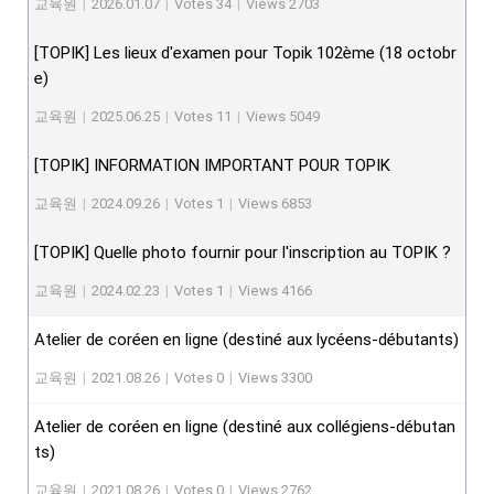
교육원
|
2026.01.07
|
Votes 34
|
Views 2703
[TOPIK] Les lieux d'examen pour Topik 102ème (18 octobr
e)
교육원
|
2025.06.25
|
Votes 11
|
Views 5049
[TOPIK] INFORMATION IMPORTANT POUR TOPIK
교육원
|
2024.09.26
|
Votes 1
|
Views 6853
[TOPIK] Quelle photo fournir pour l'inscription au TOPIK ?
교육원
|
2024.02.23
|
Votes 1
|
Views 4166
Atelier de coréen en ligne (destiné aux lycéens-débutants)
교육원
|
2021.08.26
|
Votes 0
|
Views 3300
Atelier de coréen en ligne (destiné aux collégiens-débutan
ts)
교육원
|
2021.08.26
|
Votes 0
|
Views 2762