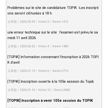
Problèmes sur le site de candidature TOPIK -Les inscripti
ons seront clôturées à 18 h
교육원
|
2026.02.09
|
Votes 5
|
Views 1412
une erreur technique sur le site : l’examen est prévu le sa
medi 11 avril 2026.
교육원
|
2026.02.02
|
Votes 4
|
Views 1485
[TOPIK] Information concernant l’inscription à 2026 TOPI
K d’avril
교육원
|
2026.01.19
|
Votes 6
|
Views 2713
[TOPIK] Inscription ouverte à la 105e session du Topik
교육원
|
2026.01.16
|
Votes 12
|
Views 2800
[TOPIK] Inscription à venir 105e session du TOPIK