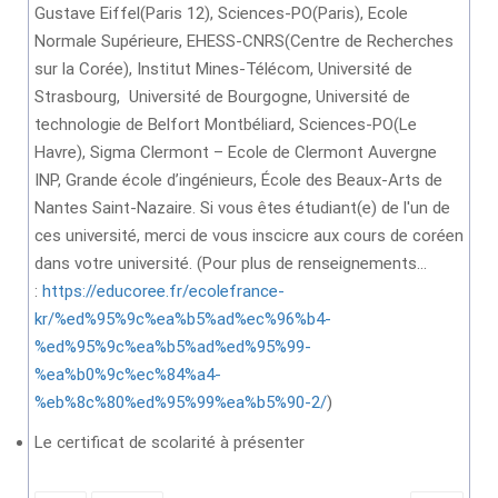
Gustave Eiffel(Paris 12), Sciences-PO(Paris), Ecole
Normale Supérieure, EHESS-CNRS(Centre de Recherches
sur la Corée), Institut Mines-Télécom, Université de
Strasbourg, Université de Bourgogne, Université de
technologie de Belfort Montbéliard, Sciences-PO(Le
Havre), Sigma Clermont – Ecole de Clermont Auvergne
INP, Grande école d’ingénieurs, École des Beaux-Arts de
Nantes Saint-Nazaire. Si vous êtes étudiant(e) de l'un de
ces université, merci de vous inscicre aux cours de coréen
dans votre université. (Pour plus de renseignements...
:
https://educoree.fr/ecolefrance-
kr/%ed%95%9c%ea%b5%ad%ec%96%b4-
%ed%95%9c%ea%b5%ad%ed%95%99-
%ea%b0%9c%ec%84%a4-
%eb%8c%80%ed%95%99%ea%b5%90-2/
)
Le certificat de scolarité à présenter