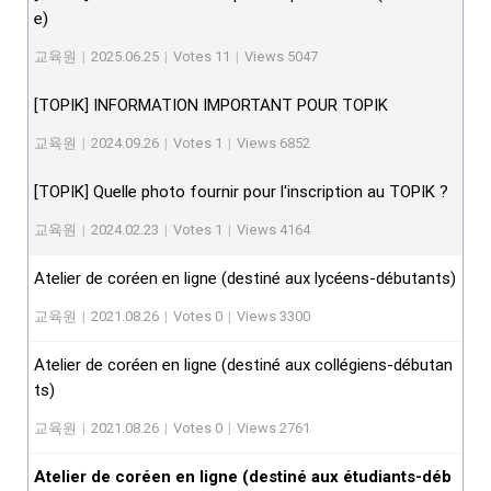
e)
교육원
|
2025.06.25
|
Votes 11
|
Views 5047
[TOPIK] INFORMATION IMPORTANT POUR TOPIK
교육원
|
2024.09.26
|
Votes 1
|
Views 6852
[TOPIK] Quelle photo fournir pour l'inscription au TOPIK ?
교육원
|
2024.02.23
|
Votes 1
|
Views 4164
Atelier de coréen en ligne (destiné aux lycéens-débutants)
교육원
|
2021.08.26
|
Votes 0
|
Views 3300
Atelier de coréen en ligne (destiné aux collégiens-débutan
ts)
교육원
|
2021.08.26
|
Votes 0
|
Views 2761
Atelier de coréen en ligne (destiné aux étudiants-déb