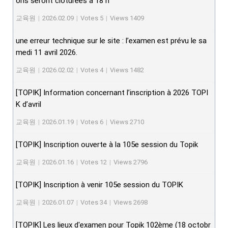
ons seront clôturées à 18 h
교육원
|
2026.02.09
|
Votes 5
|
Views 1409
une erreur technique sur le site : l’examen est prévu le sa
medi 11 avril 2026.
교육원
|
2026.02.02
|
Votes 4
|
Views 1482
[TOPIK] Information concernant l’inscription à 2026 TOPI
K d’avril
교육원
|
2026.01.19
|
Votes 6
|
Views 2710
[TOPIK] Inscription ouverte à la 105e session du Topik
교육원
|
2026.01.16
|
Votes 12
|
Views 2796
[TOPIK] Inscription à venir 105e session du TOPIK
교육원
|
2026.01.07
|
Votes 34
|
Views 2698
[TOPIK] Les lieux d'examen pour Topik 102ème (18 octobr