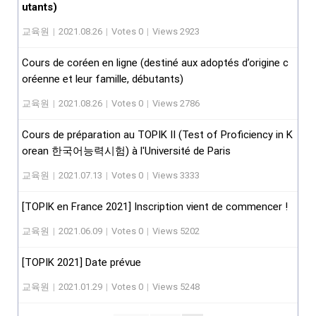
utants)
교육원
|
2021.08.26
|
Votes 0
|
Views 2923
Cours de coréen en ligne (destiné aux adoptés d’origine c
oréenne et leur famille, débutants)
교육원
|
2021.08.26
|
Votes 0
|
Views 2786
Cours de préparation au TOPIK II (Test of Proficiency in K
orean 한국어능력시험) à l'Université de Paris
교육원
|
2021.07.13
|
Votes 0
|
Views 3333
[TOPIK en France 2021] Inscription vient de commencer !
교육원
|
2021.06.09
|
Votes 0
|
Views 5202
[TOPIK 2021] Date prévue
교육원
|
2021.01.29
|
Votes 0
|
Views 5248