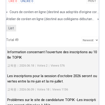
LIKE
0
UNLIKE
0
PRINT
«
Cours de coréen en ligne (destiné aux adoptés d’origine coréenne et leur famille, débutants)
Atelier de coréen en ligne (destiné aux collégiens-débutants)
»
List
Total 49
Information concernant l'ouverture des inscriptions au 10
8e TOPIK
교육원
|
2026.06.18
|
Votes 2
|
Views 576
Les inscriptions pour la session d'octobre 2026 seront ou
vertes entre la mi-juin et la mi-juillet.
교육원
|
2026.06.09
|
Votes 18
|
Views 1136
Problèmes sur le site de candidature TOPIK -Les inscripti