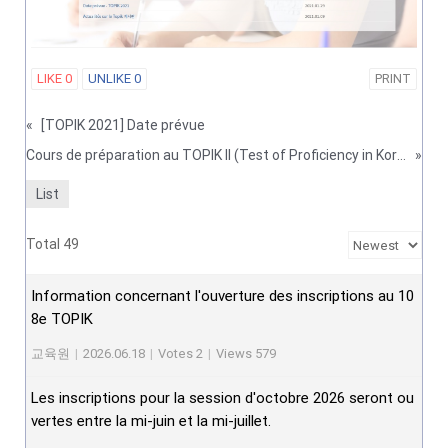
LIKE
0
UNLIKE
0
PRINT
«
[TOPIK 2021] Date prévue
Cours de préparation au TOPIK II (Test of Proficiency in Korean 한국어능력시험) à l'Université de Paris
»
List
Total 49
Information concernant l'ouverture des inscriptions au 10
8e TOPIK
교육원
|
2026.06.18
|
Votes 2
|
Views 579
Les inscriptions pour la session d'octobre 2026 seront ou
vertes entre la mi-juin et la mi-juillet.