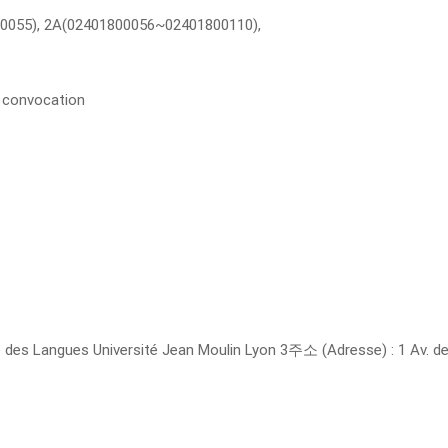
0055), 2A(02401800056~02401800110),
la convocation
des Langues Université Jean Moulin Lyon 3주소 (Adresse) : 1 Av. d