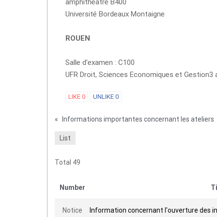
amphithéâtre B400
Université Bordeaux Montaigne
ROUEN
Salle d’examen : C100
UFR Droit, Sciences Economiques et Gestion3
LIKE
0
UNLIKE
0
«
Informations importantes concernant les ateliers
List
Total 49
Number
T
Notice
Information concernant l'ouverture des i