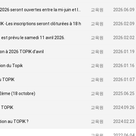
Les inscriptions pour la session d'octobre 2026 seront ouvertes entre la mi-juin et la mi-juillet.
교육원
2026.06.09
K -Les inscriptions seront clôturées à 18 h
교육원
2026.02.09
 est prévu le samedi 11 avril 2026.
교육원
2026.02.02
on à 2026 TOPIK d’avril
교육원
2026.01.19
ion du Topik
교육원
2026.01.16
du TOPIK
교육원
2026.01.07
02ème (18 octobre)
교육원
2025.06.25
 TOPIK
교육원
2024.09.26
ption au TOPIK ?
교육원
2024.02.23
교육원
2022.06.04