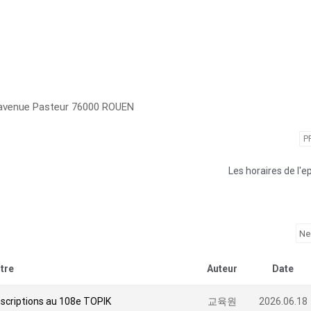
 avenue Pasteur 76000 ROUEN
P
Les horaires de l'
itre
Auteur
Date
nscriptions au 108e TOPIK
교육원
2026.06.18