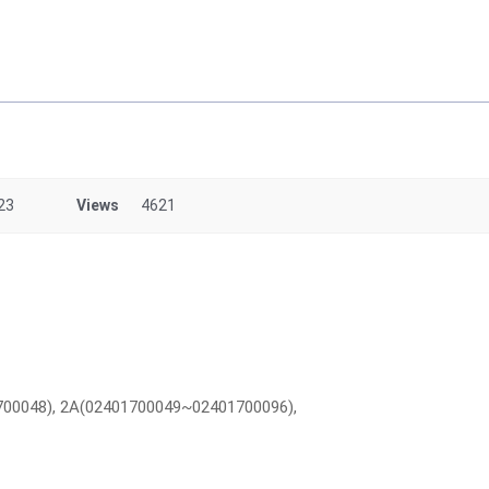
1
23
Views
4621
700048), 2A(02401700049~02401700096),