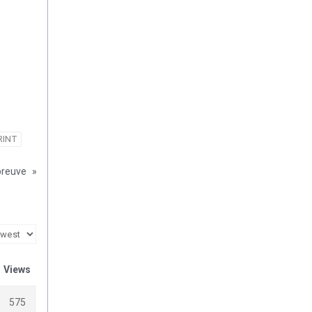
RINT
epreuve
»
Views
575