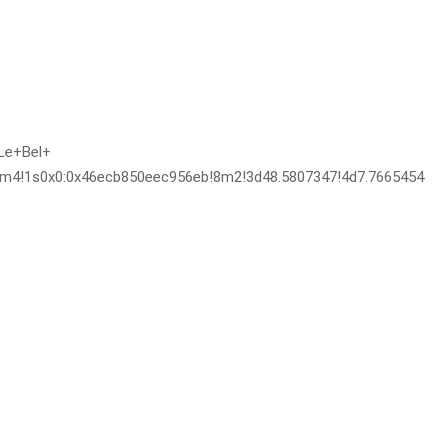
+Le+Bel+
3m4!1s0x0:0x46ecb850eec956eb!8m2!3d48.5807347!4d7.7665454