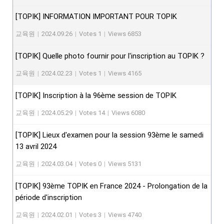
[TOPIK] INFORMATION IMPORTANT POUR TOPIK
교육원
|
2024.09.26
|
Votes 1
|
Views 6853
[TOPIK] Quelle photo fournir pour l'inscription au TOPIK ?
교육원
|
2024.02.23
|
Votes 1
|
Views 4165
[TOPIK] Inscription à la 96ème session de TOPIK
교육원
|
2024.05.29
|
Votes 14
|
Views 6080
[TOPIK] Lieux d'examen pour la session 93ème le samedi
13 avril 2024
교육원
|
2024.03.04
|
Votes 0
|
Views 5131
[TOPIK] 93ème TOPIK en France 2024 - Prolongation de la
période d'inscription
교육원
|
2024.02.01
|
Votes 3
|
Views 4740