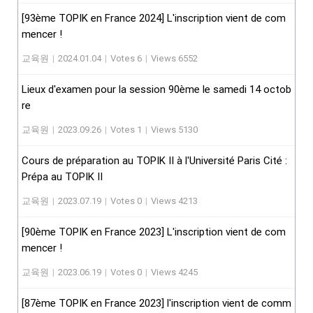
[93ème TOPIK en France 2024] L'inscription vient de com
mencer !
교육원
|
2024.01.04
|
Votes 6
|
Views 6552
Lieux d'examen pour la session 90ème le samedi 14 octob
re
교육원
|
2023.09.26
|
Votes 1
|
Views 5130
Cours de préparation au TOPIK II à l'Université Paris Cité :
Prépa au TOPIK II
교육원
|
2023.07.19
|
Votes 0
|
Views 4213
[90ème TOPIK en France 2023] L'inscription vient de com
mencer !
교육원
|
2023.06.19
|
Votes 0
|
Views 4245
[87ème TOPIK en France 2023] l'inscription vient de comm