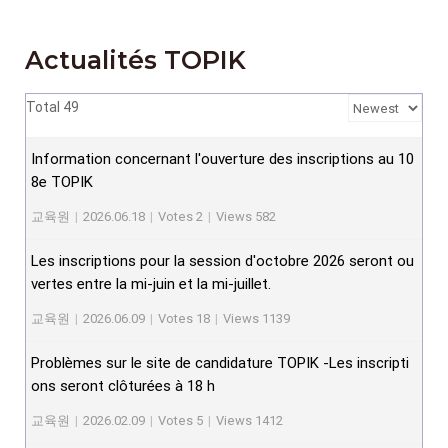
Actualités TOPIK
Total 49
Information concernant l'ouverture des inscriptions au 10
8e TOPIK
교육원
|
2026.06.18
|
Votes 2
|
Views 582
Les inscriptions pour la session d'octobre 2026 seront ou
vertes entre la mi-juin et la mi-juillet.
교육원
|
2026.06.09
|
Votes 18
|
Views 1139
Problèmes sur le site de candidature TOPIK -Les inscripti
ons seront clôturées à 18 h
교육원
|
2026.02.09
|
Votes 5
|
Views 1412