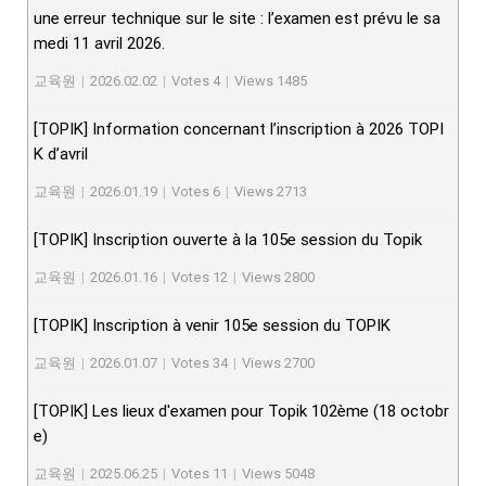
une erreur technique sur le site : l’examen est prévu le sa
medi 11 avril 2026.
교육원
|
2026.02.02
|
Votes 4
|
Views 1485
[TOPIK] Information concernant l’inscription à 2026 TOPI
K d’avril
교육원
|
2026.01.19
|
Votes 6
|
Views 2713
[TOPIK] Inscription ouverte à la 105e session du Topik
교육원
|
2026.01.16
|
Votes 12
|
Views 2800
[TOPIK] Inscription à venir 105e session du TOPIK
교육원
|
2026.01.07
|
Votes 34
|
Views 2700
[TOPIK] Les lieux d'examen pour Topik 102ème (18 octobr
e)
교육원
|
2025.06.25
|
Votes 11
|
Views 5048