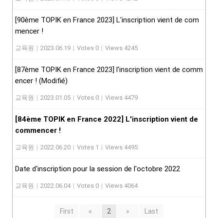
[90ème TOPIK en France 2023] L'inscription vient de com
mencer !
교육원
|
2023.06.19
|
Votes 0
|
Views 4245
[87ème TOPIK en France 2023] l'inscription vient de comm
encer ! (Modifié)
교육원
|
2023.01.05
|
Votes 0
|
Views 4479
[84ème TOPIK en France 2022] L'inscription vient de
commencer !
교육원
|
2022.06.20
|
Votes 1
|
Views 4495
Date d'inscription pour la session de l'octobre 2022
교육원
|
2022.06.04
|
Votes 0
|
Views 4064
First
«
2
»
Last