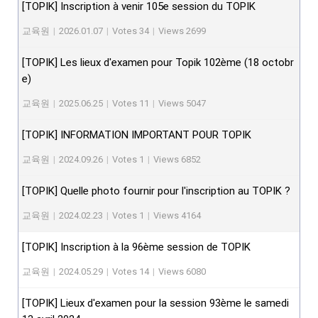
[TOPIK] Inscription à venir 105e session du TOPIK
교육원
|
2026.01.07
|
Votes 34
|
Views 2699
[TOPIK] Les lieux d'examen pour Topik 102ème (18 octobr
e)
교육원
|
2025.06.25
|
Votes 11
|
Views 5047
[TOPIK] INFORMATION IMPORTANT POUR TOPIK
교육원
|
2024.09.26
|
Votes 1
|
Views 6852
[TOPIK] Quelle photo fournir pour l'inscription au TOPIK ?
교육원
|
2024.02.23
|
Votes 1
|
Views 4164
[TOPIK] Inscription à la 96ème session de TOPIK
교육원
|
2024.05.29
|
Votes 14
|
Views 6080
[TOPIK] Lieux d'examen pour la session 93ème le samedi