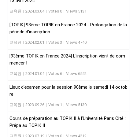
13 avril 2024
교육원
|
2024.03.04
|
Votes 0
|
Views 5131
[TOPIK] 93ème TOPIK en France 2024 - Prolongation de la
période d'inscription
교육원
|
2024.02.01
|
Votes 3
|
Views 4740
[93ème TOPIK en France 2024] L'inscription vient de com
mencer !
교육원
|
2024.01.04
|
Votes 6
|
Views 6552
Lieux d'examen pour la session 90ème le samedi 14 octob
re
교육원
|
2023.09.26
|
Votes 1
|
Views 5130
Cours de préparation au TOPIK II à l'Université Paris Cité :
Prépa au TOPIK II
교육원
|
2023.07.19
|
Votes 0
|
Views 4212