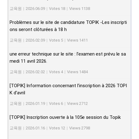
교육원
|
2026.06.09
|
Votes 18
|
Views 1138
Problèmes sur le site de candidature TOPIK -Les inscripti
ons seront clôturées à 18 h
교육원
|
2026.02.09
|
Votes 5
|
Views 1411
une erreur technique sur le site : l’examen est prévu le sa
medi 11 avril 2026.
교육원
|
2026.02.02
|
Votes 4
|
Views 1484
[TOPIK] Information concernant l’inscription à 2026 TOPI
K d’avril
교육원
|
2026.01.19
|
Votes 6
|
Views 2712
[TOPIK] Inscription ouverte à la 105e session du Topik
교육원
|
2026.01.16
|
Votes 12
|
Views 2798